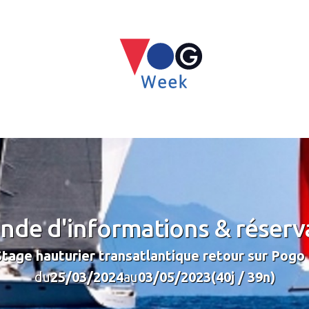
de d'informations & réserv
Stage hauturier transatlantique retour sur Pogo
du
25/03/2024
au
03/05/2023
(40j / 39n)