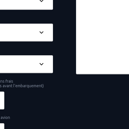
ns frais
rs avant l'embarquement)
 avion