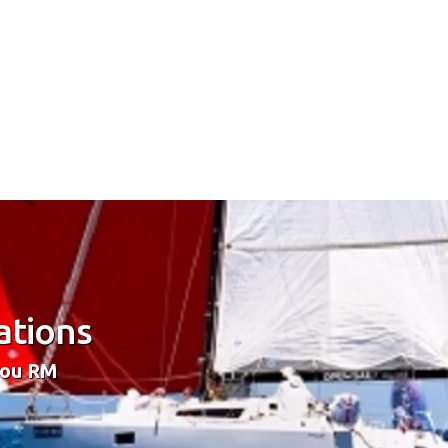
ations
 ou RM